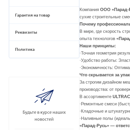
Компания
ООО «Парад-
Гарантия на товар
сухие строительные сме
Почему профессиона
В мире, где скорость с
Реквизиты
опыта технологов
«Пара
Наши принципы:
Политика
·Точная геометрия резул
·Удобство работы: Элас
·Экономичность: Оптима
Что скрывается за уп
За строгим дизайном ме
производства: от провер
В ассортименте
ULTRA
·Ремонтные смеси (быст
·Кладочные и штукатурн
Будьте в курсе наших
·Наливные полы (идеаль
новостей
«Парад-Русь» — ответс