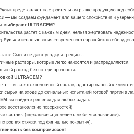
Русь»
представляет на строительном рынке продукцию под соб
си — мы создаем фундамент для вашего спокойствия и уверенно
лы выбирают
ULTRACEM
?
троительства растет с каждым днем, нельзя жертвовать надежн
д-Русь»
и использования современного европейского оборудова
ьтата: Смеси не дают усадку и трещины.
тичные растворы, которые легко наносятся и распределяются.
льный расход без потери прочности.
аковкой ULTRACEM?
шка — высокотехнологичный состав, адаптированный к климати
ки сырья на входе до финальных испытаний готовой партии в ла
CEM
вы найдете решения для любых задач:
рое восстановление поверхностей).
ые составы (идеальное сцепление с любым основанием).
но ровная стяжка под финишные покрытия).
твенность без компромиссов!